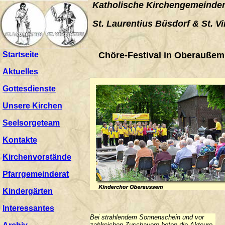
Katholische Kirchengemeinde
St. Laurentius Büsdorf & St. 
Startseite
Chöre-Festival in Oberaußem
Aktuelles
Gottesdienste
Unsere Kirchen
Seelsorgeteam
Kontakte
Kirchenvorstände
Pfarrgemeinderat
Kindergärten
Interessantes
Bei strahlendem Sonnenschein und vor
zahlreichen Zuschauern boten die Akteure